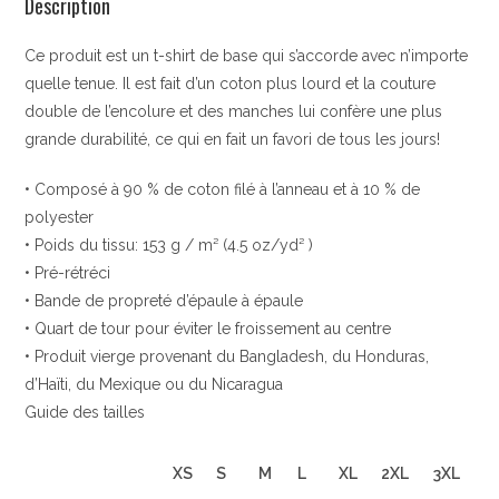
Description
Ce produit est un t-shirt de base qui s’accorde avec n’importe
quelle tenue. Il est fait d’un coton plus lourd et la couture
double de l’encolure et des manches lui confère une plus
grande durabilité, ce qui en fait un favori de tous les jours!
• Composé à 90 % de coton filé à l’anneau et à 10 % de
polyester
• Poids du tissu: 153 g / m² (4.5 oz/yd² )
• Pré-rétréci
• Bande de propreté d’épaule à épaule
• Quart de tour pour éviter le froissement au centre
• Produit vierge provenant du Bangladesh, du Honduras,
d’Haïti, du Mexique ou du Nicaragua
Guide des tailles
XS
S
M
L
XL
2XL
3XL